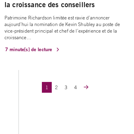
la croissance des conseillers
Patrimoine Richardson limitée est ravie d’annoncer
aujourd’hui la nomination de Kevin Shubley au poste de
vice-président principal et chef de l’expérience et de la
croissance…
7 minute[s] de lecture
Posts navigation
1
2
3
4