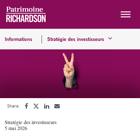
Skip to content
Informations
Stratégie des investisseurs
Share:
Stratégie des investisseurs
5 mai 2026