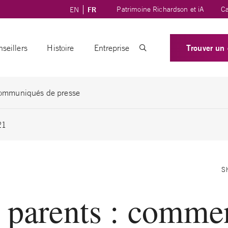
Patrimoine Richardson et iA
Ca
EN
FR
Trouver un 
seillers
Histoire
Entreprise
ommuniqués de presse
21
S
 parents : comme