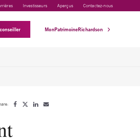
rrières
Investisseurs
Aperçus
Contactez-nous
conseiller
MonPatrimoineRichardson
hare:
nt