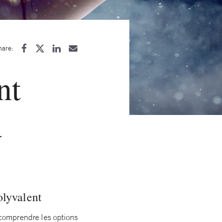
hare:
nt
u
olyvalent
z comprendre les options