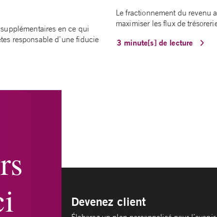
Le fractionnement du revenu a
maximiser les flux de trésoreri
es supplémentaires en ce qui
êtes responsable d’une fiducie
3 minute[s] de lecture
rs
i
Devenez client
Élaborez un plan personnalisé pour l’avenir 