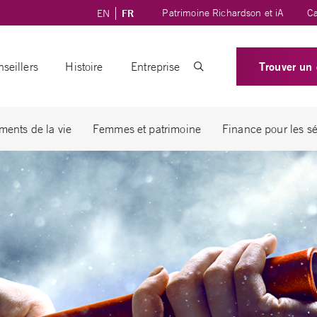
Patrimoine Richardson et iA
Ca
EN
FR
Trouver un 
seillers
Histoire
Entreprise
ents de la vie
Femmes et patrimoine
Finance pour les sé