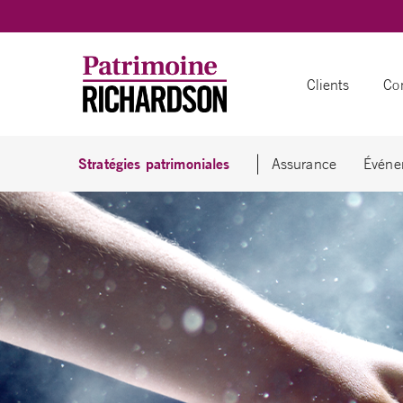
Skip to content
Clients
Con
Stratégies patrimoniales
Assurance
Événem