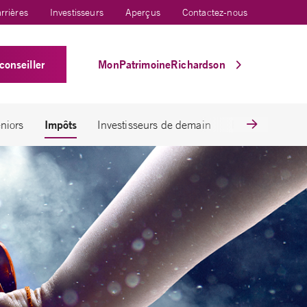
rrières
Investisseurs
Aperçus
Contactez-nous
conseiller
MonPatrimoineRichardson
Impôts
niors
Investisseurs de demain
Planification s