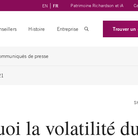
Patrimoine Richardson et iA
Ca
EN
FR
Trouver un 
seillers
Histoire
Entreprise
ommuniqués de presse
21
S
oi la volatilité d