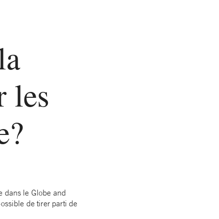
la
 les
e?
ue dans le Globe and
ssible de tirer parti de