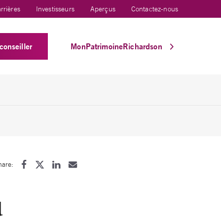
rrières
Investisseurs
Aperçus
Contactez-nous
conseiller
MonPatrimoineRichardson
hare:
u