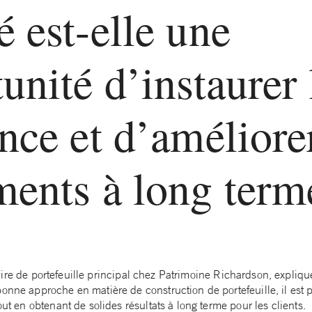
 est-elle une
unité d’instaurer 
nce et d’améliorer
ments à long term
aire de portefeuille principal chez Patrimoine Richardson, expliq
onne approche en matière de construction de portefeuille, il est po
out en obtenant de solides résultats à long terme pour les clients.