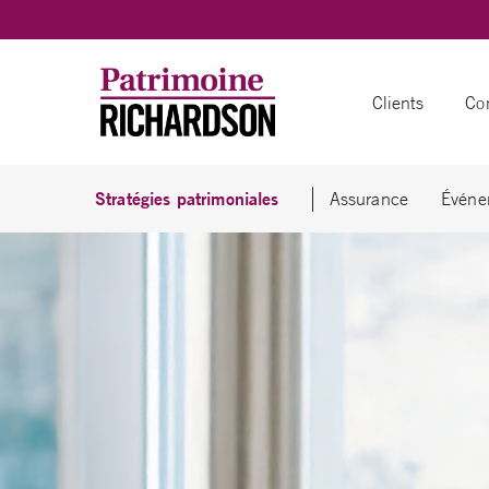
Skip to content
Clients
Con
Stratégies patrimoniales
Assurance
Événem