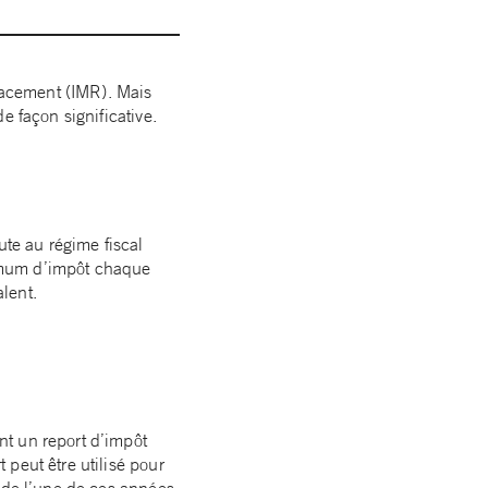
lacement (IMR). Mais
e façon significative.
ute au régime fiscal
inimum d’impôt chaque
lent.
nt un report d’impôt
peut être utilisé pour
 de l’une de ces années.