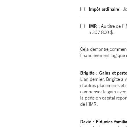
Impôt ordinaire
: J
IMR
: Au titre de l
à 307 800 $.
Cela démontre comment l’
financièrement logique d
Brigitte : Gains et pert
L’an dernier, Brigitte a
d’autres placements et r
compenser le gain avec 
la perte en capital repo
de l’IMR.
David : Fiducies famili