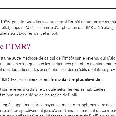
is 1986, peu de Canadiens connaissent l’impôt minimum de remp
effet, depuis 2024, le champ d’application de l’IMR a été élargi d
culiers sont touchés par cet impôt.
ue l’IMR?
st une autre méthode de calcul de l’impôt sur le revenu, qui s’ajo
pour faire en sorte que tous les particuliers paient un montant m
es déductions, des exonérations et des crédits dont ils se préva
le montant le plus élevé du
’IMR, les particuliers paient
:
 sur le revenu ordinaire calculé selon les règles habituelles
t minimum calculé selon les règles de l’IMR
n impôt supplémentaire à payer, ce montant supplémentaire devie
reporté prospectivement jusqu’à sept ans. Le montant de ce report 
e revenu ordinaire futur s’il dépasse le montant de l’IMR au cours