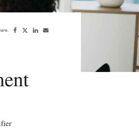
hare:
ment
fier