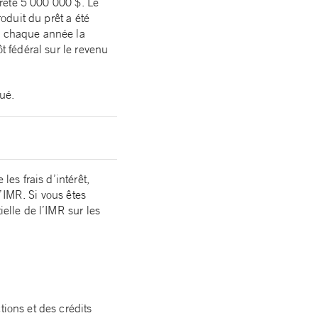
 prêté 5 000 000 $. Le
roduit du prêt a été
ue chaque année la
t fédéral sur le revenu
bué.
les frais d’intérêt,
’IMR. Si vous êtes
ielle de l’IMR sur les
tions et des crédits