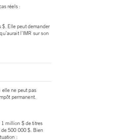
as réels :
ns $. Elle peut demander
qu’aurait l’IMR sur son
 elle ne peut pas
’impôt permanent.
 million $ de titres
t de 500 000 $. Bien
tuation :