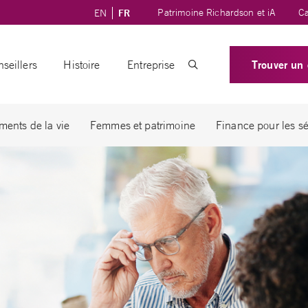
Patrimoine Richardson et iA
Ca
EN
FR
Trouver un 
seillers
Histoire
Entreprise
ents de la vie
Femmes et patrimoine
Finance pour les sé