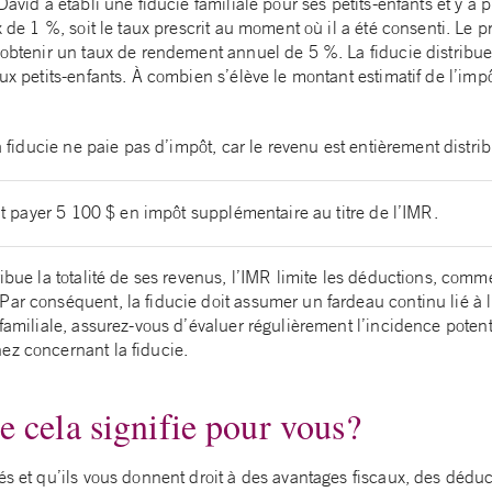
David a établi une fiducie familiale pour ses petits-enfants et y a
x de 1 %, soit le taux prescrit au moment où il a été consenti. Le p
d’obtenir un taux de rendement annuel de 5 %. La fiducie distrib
aux petits-enfants. À combien s’élève le montant estimatif de l’impô
a fiducie ne paie pas d’impôt, car le revenu est entièrement distri
oit payer 5 100 $ en impôt supplémentaire au titre de l’IMR.
ibue la totalité de ses revenus, l’IMR limite les déductions, comme 
ar conséquent, la fiducie doit assumer un fardeau continu lié à l
 familiale, assurez-vous d’évaluer régulièrement l’incidence potent
ez concernant la fiducie.
e cela signifie pour vous?
és et qu’ils vous donnent droit à des avantages fiscaux, des déduc