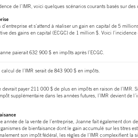
cidence de l’IMR, voici quelques scénarios courants basés sur des c
rise
d’entreprise et s’attend à réaliser un gain en capital de 5 millio
ve des gains en capital (ECGC) de 1 million $. Voici l’incidence 
oanne paierait 632 900 $ en impôts après l’ECGC.
du calcul de l’IMR serait de 843 900 $ en impôts.
e devrait payer 211 000 $ de plus en impôts en raison de l’IMR. Si
t impôt supplémentaire dans les années futures, l’IMR devient de l
aisance
année de la vente de l’entreprise, Joanne fait également don de 1
rganismes de bienfaisance dont le gain accumulé sur les titres es
lement son impôt fédéral, les règles de l’IMR complexifient la si