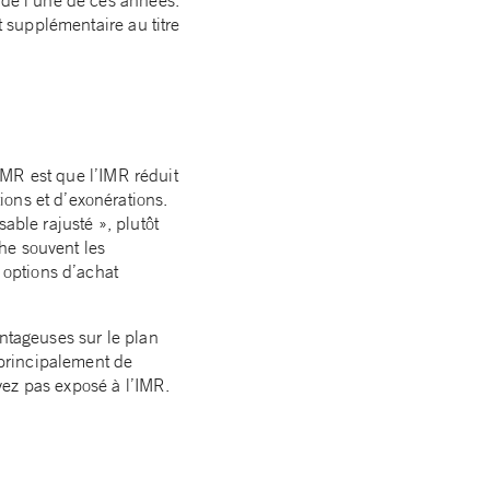
t supplémentaire au titre
’IMR est que l’IMR réduit
ions et d’exonérations.
able rajusté », plutôt
che souvent les
s options d’achat
antageuses sur le plan
t principalement de
yez pas exposé à l’IMR.