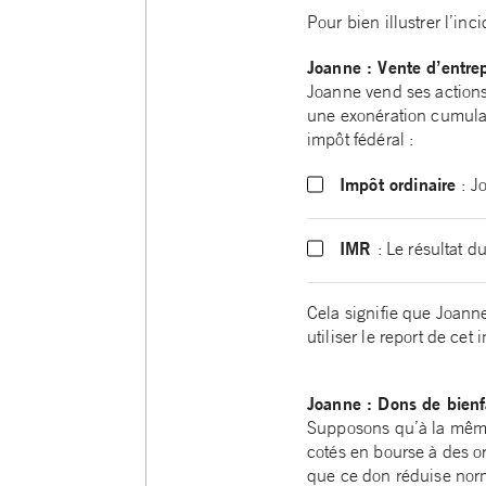
Pour bien illustrer l’in
Joanne : Vente d’entrep
Joanne vend ses actions 
une exonération cumulati
impôt fédéral :
Impôt ordinaire
: J
IMR
: Le résultat 
Cela signifie que Joann
utiliser le report de ce
Joanne : Dons de bienf
Supposons qu’à la même 
cotés en bourse à des o
que ce don réduise norma