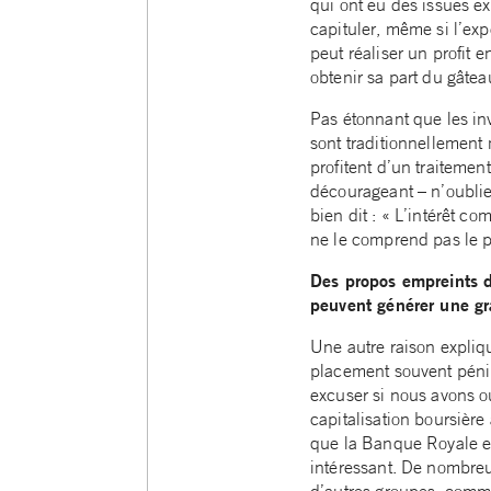
qui ont eu des issues ex
capituler, même si l’exp
peut réaliser un profit 
obtenir sa part du gâtea
Pas étonnant que les inv
sont traditionnellement 
profitent d’un traitemen
décourageant – n’oubliez
bien dit : « L’intérêt c
ne le comprend pas le p
Des propos empreints d
peuvent générer une gr
Une autre raison expliqu
placement souvent pénib
excuser si nous avons ou
capitalisation boursièr
que la Banque Royale es
intéressant. De nombreus
d’autres groupes, comme 