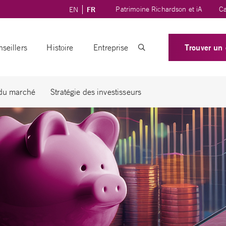
Patrimoine Richardson et iA
Ca
EN
FR
Trouver un 
seillers
Histoire
Entreprise
 du marché
Stratégie des investisseurs