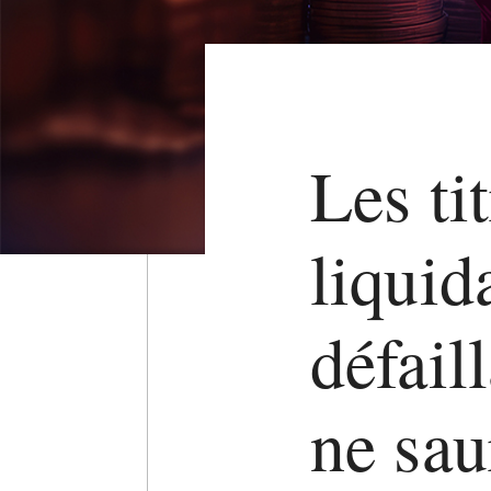
Les ti
liquid
défail
ne saur