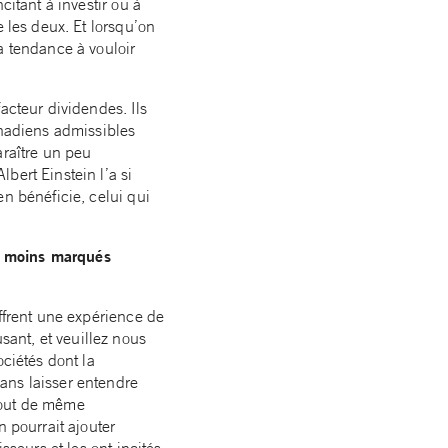
citant à investir ou à
e les deux. Et lorsqu’on
a tendance à vouloir
acteur dividendes. Ils
anadiens admissibles
araître un peu
bert Einstein l’a si
n bénéficie, celui qui
s moins marqués
offrent une expérience de
ant, et veuillez nous
ociétés dont la
ans laisser entendre
tout de même
n pourrait ajouter
sseurs et les ont incités