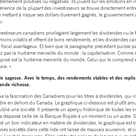
trêmement positives ou négatives. Ils jouent sur les émotions en in
érience de la plupart des investisseurs se trouve directement entr
en mettant à risque ses dollars durement gagnés, le gouvernement 
u.
estisseurs canadiens privilégient largement les dividendes ou le f
moins volatils et offrent de bons rendements, et les dividendes c
t fiscal avantageux. Et bien que le paragraphe précédent puisse p
 pas la huitième merveille du monde : la capitalisation. Comme Al
omposé est la huitième merveille du monde. Celui qui le comprend e
aie. »
e sagesse. Avec le temps, des rendements stables et des repli
ande richesse.
e la fascination des Canadiens pour les titres à dividendes, qui 
le en dehors du Canada. Le graphique ci-dessous est plutôt amus
blié une société. Il présente un aperçu historique de toutes les s
e a dépassé celle de la Banque Royale à un moment ou un autre. S
t un bon indicateur en matière de dividendes, le graphique est 
es sociétés dans cette liste ont laissé de mauvais souvenirs, et o
l’or et la marijuana. Elles ont toutes servies de leçons aux investi