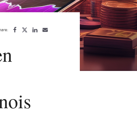
hare:
en
inois