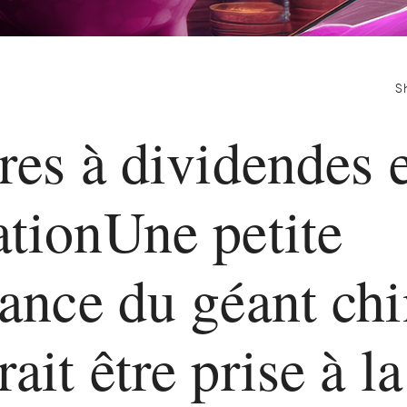
S
tres à dividendes 
ationUne petite
lance du géant ch
ait être prise à la