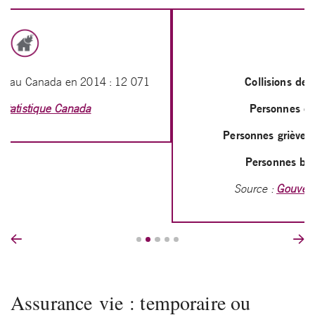
Collisions de la route
en 2017
Personnes décédées
: 1 841
Personnes grièvement blessées
: 9 960
Personnes blessées
: 154 886
Source :
Gouvernement du Canada
Prev
Nex
Assurance vie : temporaire ou