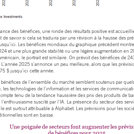
nce des bénéfices, une ronde des résultats positive est accueilli
 de savoir si cela se traduira par une révision à la hausse des pr
 jusqu’ici. Les bénéfices mondiaux du graphique précédent montr
024 et une plus grande stabilité ou une légère augmentation en 20
éricain, le portrait est similaire. On prévoit des bénéfices de 
. L’année 2025 s’annonce un peu meilleure, alors que les prévisi
5 $ jusqu’ici cette année.
les bénéfices de l’ensemble du marché semblent soutenus par quel
e, les technologies de l’information et les services de communicat
e compte tenu de la tendance haussière des prix des produits de 
 l’enthousiasme suscité par l’IA. La présence du secteur des se
le est surtout attribuable à Alphabet. Les prévisions pour les soci
itionnelles sont en baisse.