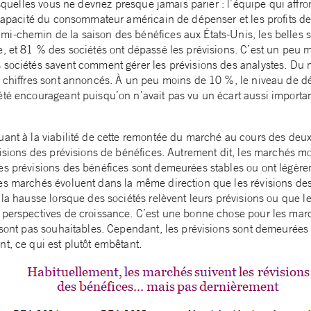
lesquelles vous ne devriez presque jamais parier : l’équipe qui affr
 capacité du consommateur américain de dépenser et les profits de
i-chemin de la saison des bénéfices aux États-Unis, les belles 
e, et 81 % des sociétés ont dépassé les prévisions. C’est un peu
 sociétés savent comment gérer les prévisions des analystes. Du
s chiffres sont annoncés. À un peu moins de 10 %, le niveau de 
été encourageant puisqu’on n’avait pas vu un écart aussi importa
ant à la viabilité de cette remontée du marché au cours des deux 
évisions des prévisions de bénéfices. Autrement dit, les marchés 
es prévisions des bénéfices sont demeurées stables ou ont légère
es marchés évoluent dans la même direction que les révisions des
 la hausse lorsque des sociétés relèvent leurs prévisions ou que l
 perspectives de croissance. C’est une bonne chose pour les mar
 sont pas souhaitables. Cependant, les prévisions sont demeurées 
t, ce qui est plutôt embêtant.