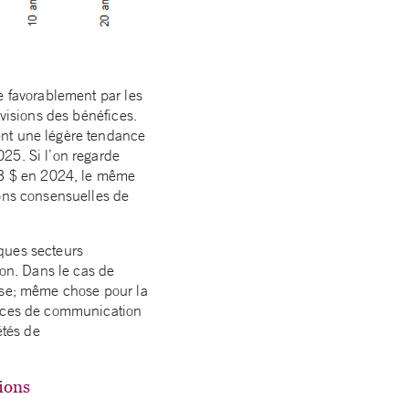
e favorablement par les
évisions des bénéfices.
ent une légère tendance
25. Si l’on regarde
243 $ en 2024, le même
ons consensuelles de
ques secteurs
ion. Dans le cas de
base; même chose pour la
rvices de communication
étés de