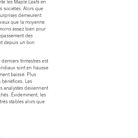
onte les Maple Leafs en
s sociétés. Alors que
surprises demeurent
 mieux que la moyenne
 moins assez bien pour
dépassement des
nt depuis un bon
derniers trimestres est
mondiaux sont en hausse
ment baissé. Plus
 bénéfices. Les
es analystes deviennent
chés. Évidemment, les
très stables alors que