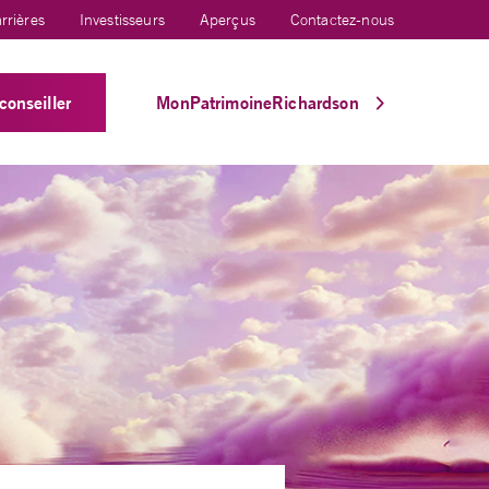
rrières
Investisseurs
Aperçus
Contactez-nous
conseiller
MonPatrimoineRichardson