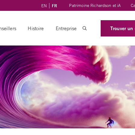
Patrimoine Richardson et iA
Ca
EN
FR
Trouver un 
seillers
Histoire
Entreprise